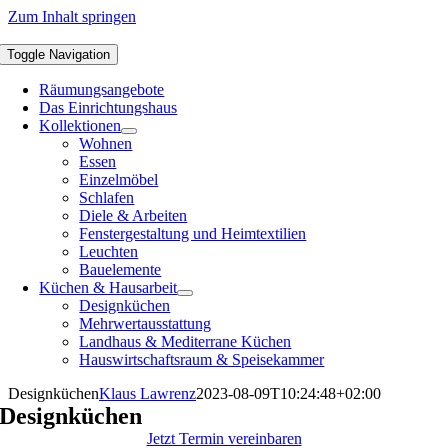
Zum Inhalt springen
Toggle Navigation
Räumungsangebote
Das Einrichtungshaus
Kollektionen
Wohnen
Essen
Einzelmöbel
Schlafen
Diele & Arbeiten
Fenstergestaltung und Heimtextilien
Leuchten
Bauelemente
Küchen & Hausarbeit
Designküchen
Mehrwertausstattung
Landhaus & Mediterrane Küchen
Hauswirtschaftsraum & Speisekammer
Designküchen
Klaus Lawrenz
2023-08-09T10:24:48+02:00
Designküchen
Jetzt Termin vereinbaren