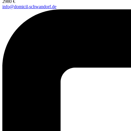
2980 €
info@domicil-schwandorf.de